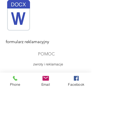
formularz reklamacyjny
POMOC
zwroty i reklamacje
PŁATNOŚĆ I DOSTAWA
Phone
Email
Facebook
formy płatności
czas i koszt dostawy
czas realizacji zamówienia