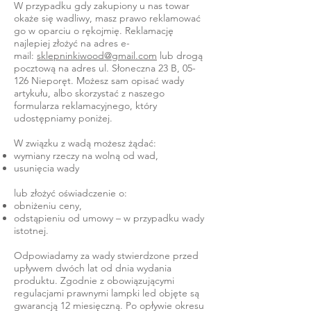
W przypadku gdy zakupiony u nas towar
okaże się wadliwy, masz prawo reklamować
go w oparciu o rękojmię. Reklamację
najlepiej złożyć na adres e-
mail:
sklepninkiwood@gmail.com
lub drogą
pocztową na adres ul. Słoneczna 23 B, 05-
126 Nieporęt. Możesz sam opisać wady
artykułu, albo skorzystać z naszego
formularza reklamacyjnego, który
udostępniamy poniżej.
W związku z wadą możesz żądać:
wymiany rzeczy na wolną od wad,
usunięcia wady
lub złożyć oświadczenie o:
obniżeniu ceny,
odstąpieniu od umowy – w przypadku wady
istotnej.
Odpowiadamy za wady stwierdzone przed
upływem dwóch lat od dnia wydania
produktu.
Zgodnie z ob
owiązującymi
regulacjami prawnymi lampki led objęte są
gwarancją 12 miesięczną. Po opływie okresu