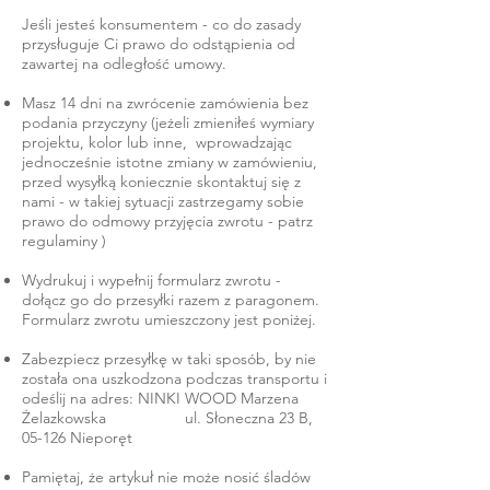
Jeśli jesteś konsumentem - co do zasady
przysługuje Ci prawo do odstąpienia od
zawartej na odległość umowy.
Masz 14 dni na zwrócenie zamówienia bez
podania przyczyny (jeżeli zmieniłeś wymiary
projektu, kolor lub inne, wprowadzając
jednocześnie istotne zmiany w zamówieniu,
przed wysyłką koniecznie skontaktuj się z
nami - w takiej sytuacji zastrzegamy sobie
prawo do odmowy przyjęcia zwrotu - patrz
regulaminy )
Wydrukuj i wypełnij formularz zwrotu -
dołącz go do przesyłki razem z paragonem.
Formularz zwrotu umieszczony jest poniżej.
Zabezpiecz przesyłkę w taki sposób, by nie
została ona uszkodzona podczas transportu i
odeślij na adres: NINKI WOOD Marzena
Żelazkowska ul. Słoneczna 23 B,
05-126 Nieporęt
Pamiętaj, że artykuł nie może nosić śladów