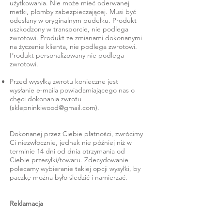
użytkowania. Nie może mieć oderwanej
metki, plomby zabezpieczającej. Musi być
odesłany w oryginalnym pudełku. Produkt
uszkodzony w transporcie, nie podlega
zwrotowi. Produkt ze zmianami dokonanymi
na życzenie klienta, nie podlega zwrotowi.
Produkt personalizowany nie podlega
zwrotowi.
Przed wysyłką zwrotu konieczne jest
wysłanie e-maila powiadamiającego nas o
chęci dokonania zwrotu
(
sklepninkiwood@gmail.com
).
Dokonanej przez Ciebie płatności, zwrócimy
Ci niezwłocznie, jednak nie później niż w
terminie 14 dni od dnia otrzymania od
Ciebie przesyłki/towaru. Zdecydowanie
polecamy wybieranie takiej opcji wysyłki, by
paczkę można było śledzić i namierzać.
Reklamacja