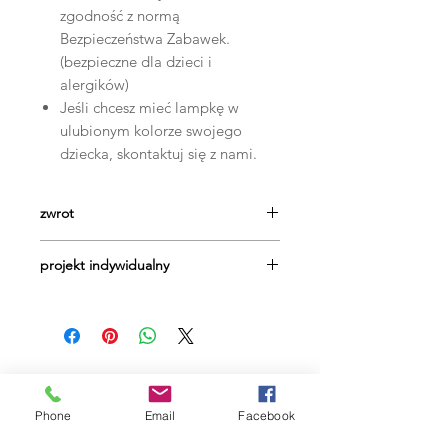
zgodność z normą
Bezpieczeństwa Zabawek.
(bezpieczne dla dzieci i
alergików)
Jeśli chcesz mieć lampkę w
ulubionym kolorze swojego
dziecka, skontaktuj się z nami.
zwrot
Masz 14 dni na dokonanie zwrotu, bez
projekt indywidualny
podania powodu. Pamiętaj, że lampka
nie może nosić śladów użytkowania.
Nie może mieć oderwanej
metki/plomby zabezpieczającej. Musi
być odesłana w oryginalnym pudełku.
Produkt uszkodzony w transporcie,
Powiązane
nie podlega zwrotowi. Produkt ze
Phone
Email
Facebook
zmianami dokonanymi na życzenie
produkty
klienta, nie podlega zwrotowi.