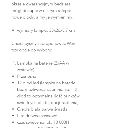
okresie gwarancyjnym będziesz
mógł dokupić w naszym sklepie
nowe diody, a my je wymienimy.
wymiary lampki: 38x26x5,7 cm
Chcielibyśmy zaproponować Wam
trzy opcje do wyboru:
Lampka na baterie (2xAA w
zestawie)
Przenośna
12 diod led (lampka na baterie,
bez możliwości ściemniania. 12
diod to optymalna ilość punktów
świetlnych dla tej opcji zasilania)
Ciepła biała barwa światła
Lite drewno sosnowe
czas świecenia: ok. 10 000H