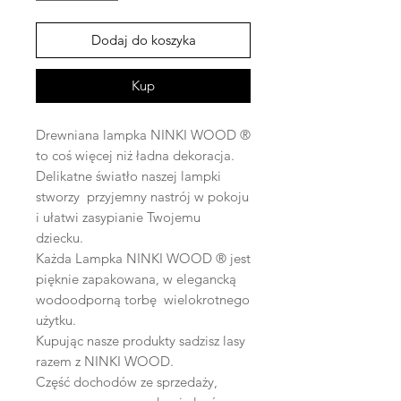
Dodaj do koszyka
Kup
Drewniana lampka NINKI WOOD ®
to coś więcej niż ładna dekoracja.
Delikatne światło naszej lampki
stworzy przyjemny nastrój w pokoju
i ułatwi zasypianie Twojemu
dziecku.
Każda Lampka NINKI WOOD ® jest
pięknie zapakowana, w elegancką
wodoodporną torbę wielokrotnego
użytku.
Kupując nasze produkty sadzisz lasy
razem z NINKI WOOD.
Część dochodów ze sprzedaży,